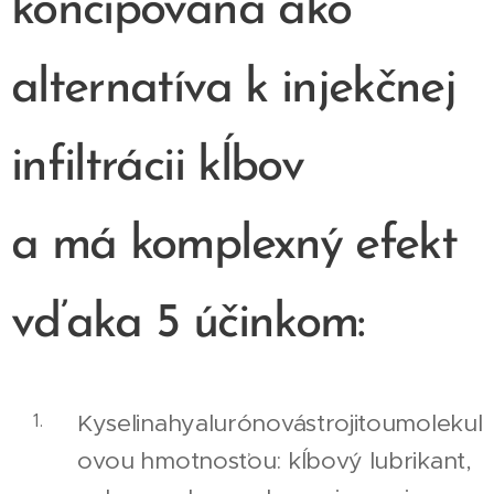
koncipovaná ako
alternatíva k injekčnej
infiltrácii kĺbov
a má komplexný efekt
vďaka 5 účinkom:
Kyselinahyalurónovástrojitoumolekul
ovou hmotnosťou: kĺbový lubrikant,