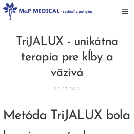
TriJALUX - unikátna
terapia pre kĺby a
väzivá
20.07.2021
Metóda TriJALUX bola