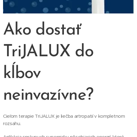
Ako dostať
TriJALUX do
kĺbov
neinvazívne?
Cieľom terapie TriJALUX je liečba artropatií v kompletnom
rozsahu.
Aplikácia správnych synergicky pôsobiacich energií, ktoré