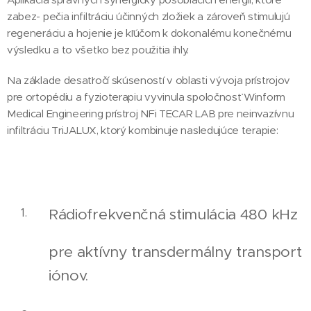
zabez- pečia infiltráciu účinných zložiek a zároveň stimulujú
regeneráciu a hojenie je kľúčom k dokonalému konečnému
výsledku a to všetko bez použitia ihly.
Na základe desaťročí skúseností v oblasti vývoja prístrojov
pre ortopédiu a fyzioterapiu vyvinula spoločnosť Winform
Medical Engineering prístroj NFi TECAR LAB pre neinvazívnu
infiltráciu TriJALUX, ktorý kombinuje nasledujúce terapie:
Rádiofrekvenčná stimulácia 480 kHz
pre aktívny transdermálny transport
iónov.