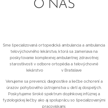
O NÁS
Sme špecializovaná ortopedická ambulancia a ambulancia
telovýchovného lekárstva, ktorá sa zameriava na
poskytovanie komplexnej ambulantnej zdravotnej
starostlivosti v odbore ortopédia a telovýchovné
lekárstvo v Bratislave
Venujeme sa prevencii, diagnostike a liečbe ochorení a
úrazov pohybového ústrojenstva u detí aj dospelých.
Poskytujeme široké spektrum doplnkovej infúznej a
fyziologickej liečby ako aj spoluprácu so špecializovanými
pracoviskami.