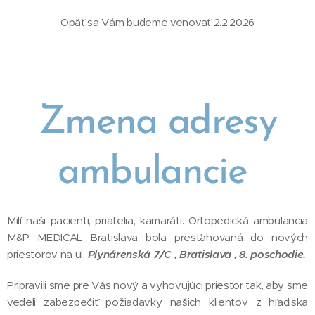
Opäť sa Vám budeme venovať 2.2.2026
Zmena adresy
ambulancie
Milí naši pacienti, priatelia, kamaráti. Ortopedická ambulancia
M&P MEDICAL Bratislava bola presťahovaná do nových
priestorov na ul.
Plynárenská 7/C , Bratislava , 8. poschodie.
Pripravili sme pre Vás nový a vyhovujúci priestor tak, aby sme
vedeli zabezpečiť požiadavky našich klientov z hľadiska