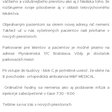
väčšieho a vzdušnejšieho priestoru ako aj z hľadiska toho, že
rozširujeme svoje pôsobenie aj v oblasti telovýchovného
lekárstva.
Objednaným pacientom sa okrem novej adresy nič nemení.
Taktiež už u nás vyšetrených pacientov radi privítame v
nových priestoroch.
Parkovanie pre klientov a pacientov je možné priamo na
adrese Plynárenská 7/C Bratislava. Vždy je dostatok
parkovacích miest.
Pri vstupe do budovy - blok C, je potrebné uviesť , že idete na
8. poschodie , ortopedická ambulancia M&P MEDICAL
Ordinačné hodiny sa nemenia ako aj podávanie infúzii a
injekcií je zabezpečené v čase 7:30 - 9:00
Tešíme sa na Vás v nových priestoroch