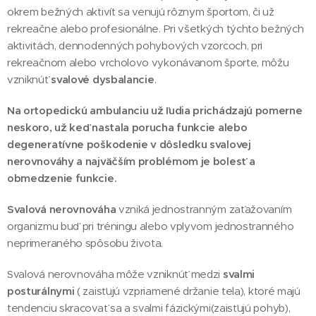
okrem bežných aktivít sa venujú rôznym športom, či už
rekreačne alebo profesionálne. Pri všetkých týchto bežných
aktivitách, dennodenných pohybových vzorcoch, pri
rekreačnom alebo vrcholovo vykonávanom športe, môžu
vzniknúť
svalové dysbalancie
.
Na ortopedickú ambulanciu už ľudia prichádzajú pomerne
neskoro, už keď nastala porucha funkcie alebo
degeneratívne poškodenie v dôsledku svalovej
nerovnováhy a najväčším problémom je bolesť a
obmedzenie funkcie.
Svalová nerovnováha
vzniká jednostranným zaťažovaním
organizmu buď pri tréningu alebo vplyvom jednostranného
neprimeraného spôsobu života.
Svalová nerovnováha môže vzniknúť medzi
svalmi
posturálnymi
( zaisťujú vzpriamené držanie tela), ktoré majú
tendenciu skracovať sa a svalmi fázickými(zaisťujú pohyb),