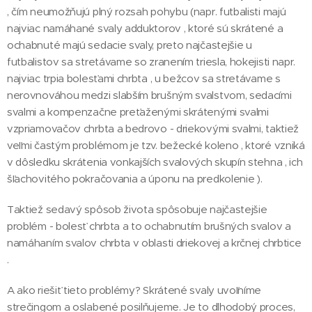
, čím neumožňujú plný rozsah pohybu (napr. futbalisti majú
najviac namáhané svaly adduktorov , ktoré sú skrátené a
ochabnuté majú sedacie svaly, preto najčastejšie u
futbalistov sa stretávame so zranením triesla, hokejisti napr.
najviac trpia bolesťami chrbta , u bežcov sa stretávame s
nerovnováhou medzi slabším brušným svalstvom, sedacími
svalmi a kompenzačne preťaženými skrátenými svalmi
vzpriamovačov chrbta a bedrovo - driekovými svalmi, taktiež
veľmi častým problémom je tzv. bežecké koleno , ktoré vzniká
v dôsledku skrátenia vonkajších svalových skupín stehna , ich
šľachovitého pokračovania a úponu na predkolenie ).
Taktiež sedavý spôsob života spôsobuje najčastejšie
problém - bolesť chrbta a to ochabnutím brušných svalov a
namáhaním svalov chrbta v oblasti driekovej a krčnej chrbtice
.
A ako riešiť tieto problémy? Skrátené svaly uvoľníme
strečingom a oslabené posilňujeme. Je to dlhodobý proces,