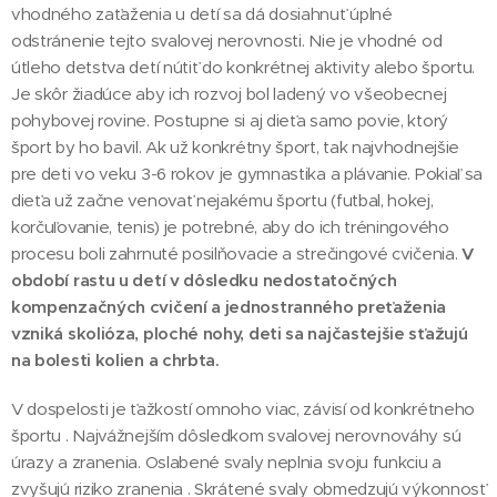
vhodného zaťaženia u detí sa dá dosiahnuť úplné
odstránenie tejto svalovej nerovnosti. Nie je vhodné od
útleho detstva detí nútiť do konkrétnej aktivity alebo športu.
Je skôr žiadúce aby ich rozvoj bol ladený vo všeobecnej
pohybovej rovine. Postupne si aj dieťa samo povie, ktorý
šport by ho bavil. Ak už konkrétny šport, tak najvhodnejšie
pre deti vo veku 3-6 rokov je gymnastika a plávanie. Pokiaľ sa
dieťa už začne venovať nejakému športu (futbal, hokej,
korčuľovanie, tenis) je potrebné, aby do ich tréningového
procesu boli zahrnuté posilňovacie a strečingové cvičenia.
V
období rastu u detí v dôsledku nedostatočných
kompenzačných cvičení a jednostranného preťaženia
vzniká skolióza, ploché nohy, deti sa najčastejšie sťažujú
na bolesti kolien a chrbta.
V dospelosti je ťažkostí omnoho viac, závisí od konkrétneho
športu . Najvážnejším dôsledkom svalovej nerovnováhy sú
úrazy a zranenia. Oslabené svaly neplnia svoju funkciu a
zvyšujú riziko zranenia . Skrátené svaly obmedzujú výkonnosť