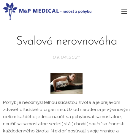
Svalová nerovnováha
09.04.2021
Pohyb je neodmysliteľnou súčasťou života a je prejavom
zdravého ľudského organizmu. Už od narodenia je vývinovým
cieľom každého jedinca naučiť sa pohybovať samostatne,
naučiť sa samostatne sedieť, stáť, chodiť, naučiť sa činnosti
každodenného života. Niektorí posúvajú svoje hranice a