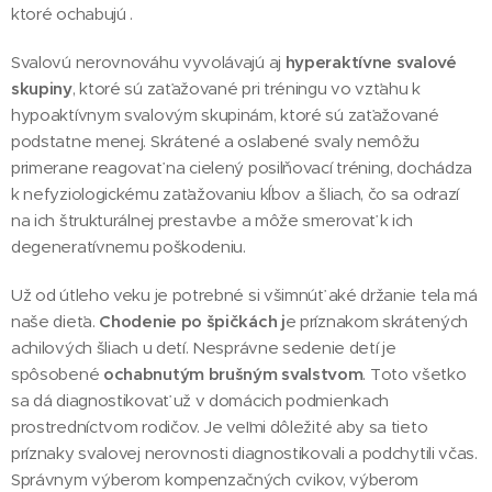
ktoré ochabujú .
Svalovú nerovnováhu vyvolávajú aj
hyperaktívne svalové
skupiny
, ktoré sú zaťažované pri tréningu vo vzťahu k
hypoaktívnym svalovým skupinám, ktoré sú zaťažované
podstatne menej. Skrátené a oslabené svaly nemôžu
primerane reagovať na cielený posilňovací tréning, dochádza
k nefyziologickému zaťažovaniu kĺbov a šliach, čo sa odrazí
na ich štrukturálnej prestavbe a môže smerovať k ich
degeneratívnemu poškodeniu.
Už od útleho veku je potrebné si všimnúť aké držanie tela má
naše dieťa.
Chodenie po špičkách j
e príznakom skrátených
achilových šliach u detí. Nesprávne sedenie detí je
spôsobené
ochabnutým brušným svalstvom
. Toto všetko
sa dá diagnostikovať už v domácich podmienkach
prostredníctvom rodičov. Je veľmi dôležité aby sa tieto
príznaky svalovej nerovnosti diagnostikovali a podchytili včas.
Správnym výberom kompenzačných cvikov, výberom