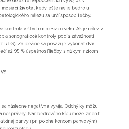
iadne dôležité nepodceniť ich vývoj už v
mesiaci života,
kedy ešte nie je bedro u
patologického nálezu sa určí spôsob liečby.
kontrola v štvrtom mesiacu veku. Ak je nález v
robia sonografické kontroly podľa závažnosti
ez RTG)
.
Za ideálne sa považuje vykonať
dve
čí až 95 % úspešnosť liečby s nízkym rizikom
V?
á sa následne negatívne vyvíja. Odchýlky môžu
sa nesprávny tvar bedrového kĺbu môže zmeniť
j matkinej panvy (pri polohe koncom panvovým)
nej kosti plodu.