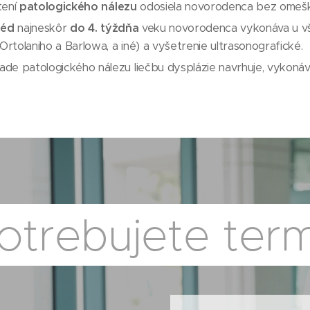
stení
patologického nálezu
odosiela novorodenca bez omeškan
péd
najneskôr
do 4. týždňa
veku novorodenca vykonáva u vše
Ortolaniho a Barlowa, a iné) a vyšetrenie ultrasonografické.
ade patologického nálezu liečbu dysplázie navrhuje, vykonáv
otrebujete term