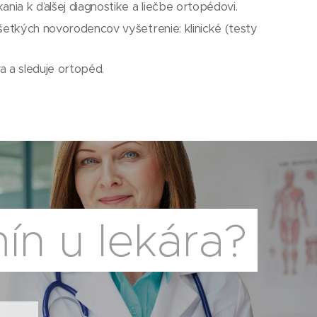
ia k ďalšej diagnostike a liečbe ortopédovi.
tkých novorodencov vyšetrenie: klinické (testy
a a sleduje ortopéd.
ín u lekára?