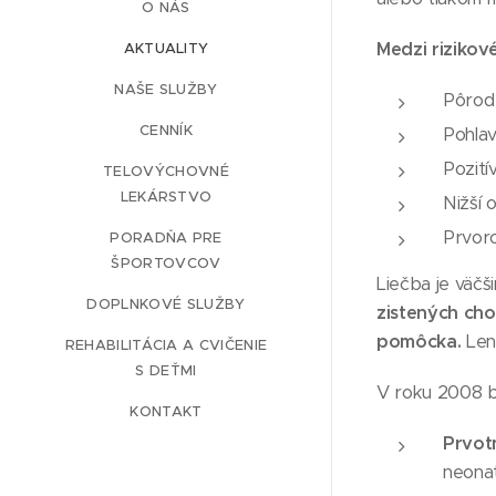
O NÁS
Medzi rizikové
AKTUALITY
NAŠE SLUŽBY
Pôrod
CENNÍK
Pohlav
Pozití
TELOVÝCHOVNÉ
LEKÁRSTVO
Nižší 
Prvoro
PORADŇA PRE
ŠPORTOVCOV
Liečba je väč
DOPLNKOVÉ SLUŽBY
zistených ch
pomôcka.
Len
REHABILITÁCIA A CVIČENIE
S DEŤMI
V roku 2008 
KONTAKT
Prvot
neonat