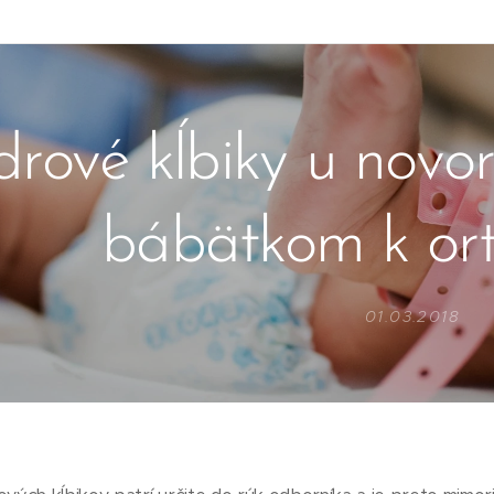
drové kĺbiky u novo
bábätkom k or
01.03.2018