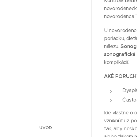
Kontrola bedro
novorodeneck
novorodenca "s
U novorodenco
poriadku, dieť
nálezu.
Sonogr
sonografické 
komplikácií.
AKÉ PORUCH
Dysplá
Čiasto
Ide vlastne o 
vzniknúť už p
ÚVOD
tak, aby neskô
alebo tlakom m