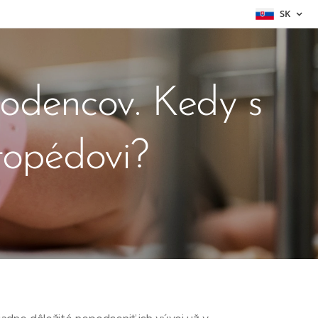
SK
rodencov. Kedy s
topédovi?