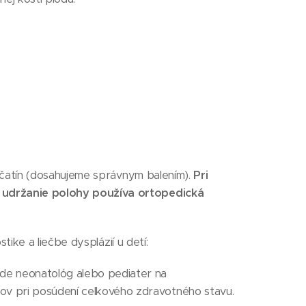
nčatín (dosahujeme správnym balením).
Pri
udržanie polohy používa ortopedická
tike a liečbe dysplázií u detí:
e neonatológ alebo pediater na
ov pri posúdení celkového zdravotného stavu.