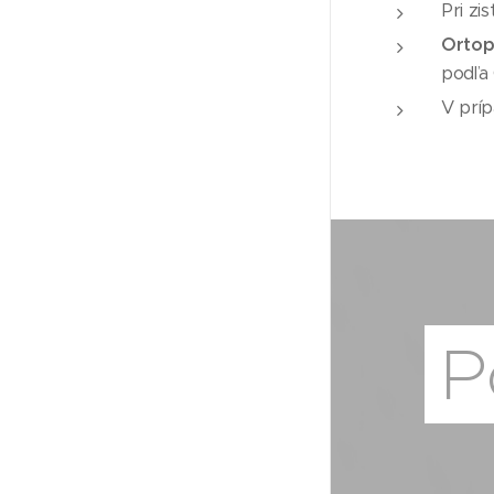
Pri zi
Orto
podľa 
V príp
P