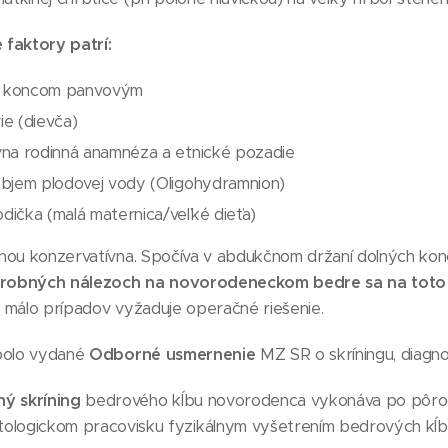
 faktory patrí:
 koncom panvovým
ie (dievča)
vna rodinná anamnéza a etnické pozadie
objem plodovej vody (Oligohydramnion)
dička (malá maternica/veľké dieťa)
šinou konzervatívna. Spočíva v abdukčnom držaní dolných ko
orobných nálezoch na novorodeneckom bedre sa na toto 
 málo prípadov vyžaduje operačné riešenie.
bolo vydané
Odborné usmernenie
MZ SR o skríningu, diagnos
ný skríning
bedrového kĺbu novorodenca vykonáva po pôrod
ologickom pracovisku fyzikálnym vyšetrením bedrových kĺb