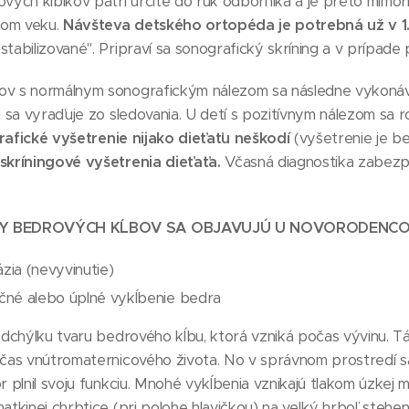
vých kĺbikov patrí určite do rúk odborníka a je preto mimor
om veku.
Návšteva detského ortopéda je potrebná už v 1. 
tabilizované". Pripraví sa sonografický skríning a v prípade 
v s normálnym sonografickým nálezom sa následne vykonáva 
a sa vyraďuje zo sledovania. U detí s pozitívnym nálezom sa 
afické vyšetrenie nijako dieťaťu neškodí
(vyšetrenie je b
skríningové vyšetrenia
dieťaťa.
Včasná diagnostika zabezpe
Y BEDROVÝCH KĹBOV SA OBJAVUJÚ U NOVORODENCO
zia (nevyvinutie)
čné alebo úplné vykĺbenie bedra
odchýlku tvaru bedrového kĺbu, ktorá vzniká počas vývinu. T
očas vnútromaternicového života. No v správnom prostredí 
r plnil svoju funkciu. Mnohé vykĺbenia vznikajú tlakom úzke
atkinej chrbtice (pri polohe hlavičkou) na veľký hrboľ stehen